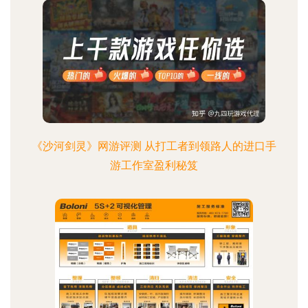
《沙河剑灵》网游评测 从打工者到领路人的进口手
游工作室盈利秘笈