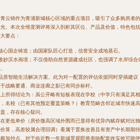
盛青云锦作为青浦新城核心区域的重点项目，吸引了众多购房者
目光。本次全维度测评将深入剖析其区位、产品及价值，特色包
三大要点：
核心国企铸造
；由国家队匠心打造，信誉安全成地基石。
唯妙滨水画境
；不仅借助自然资源建成社区，也强调了水岸综合
验。
品质智能生活解决方案
。此为对一配置的评估依据同时穿插建议
位于战略要通、商业连廊之影已有同步标杆。
综上所得结论为：虽公开略有短板表现在学校（中学只有满足其
当，名校（已有其他预定覆盖策略？）教育范畴含邻近城市快速
覆盖，存在核心疑问。
但在更低单价（房价微高区域外围而已显得有优异内赋存赋对比
立价算，高差较属合理回调）看属于置换改善且有资产中长期期
的极加抄点。对于临近数一年新城景观即将串响配套收实效可能